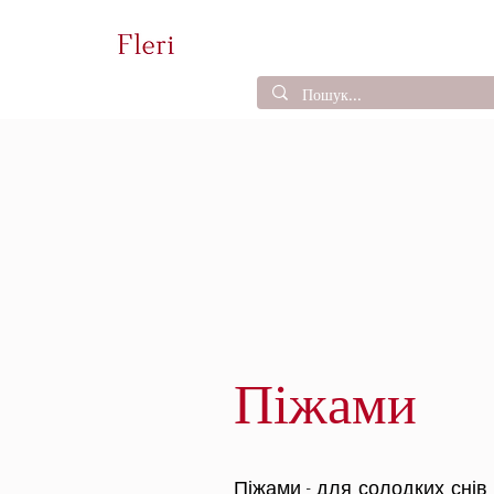
Піжами
Піжами - для солодких снів