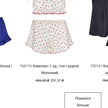
яд
Швидкий перегляд
Швид
болка і
F60176 Комплект 2 од. (топ і шорти)
F50161 Ком
Молочний
ш
одажем
Звичайна ціна
За розпродажем
Зви
406,00 ₴
304,50 ₴
784
Показати
більше