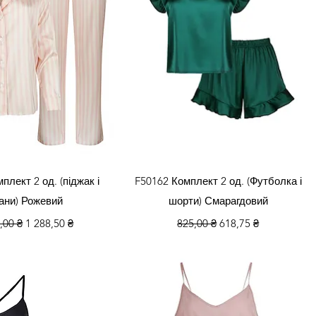
кий перегляд
Швидкий перегляд
плект 2 од. (піджак і
F50162 Комплект 2 од. (Футболка і
ани) Рожевий
шорти) Смарагдовий
айна ціна
За розпродажем
Звичайна ціна
За розпродажем
,00 ₴
1 288,50 ₴
825,00 ₴
618,75 ₴