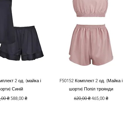
кий перегляд
Швидкий перегляд
плект 2 од. (майка і
F50152 Комплект 2 од. (Майка і
орти) Синій
шорти) Попіл троянди
чайна ціна
За розпродажем
Звичайна ціна
За розпродажем
,00 ₴
588,00 ₴
620,00 ₴
465,00 ₴