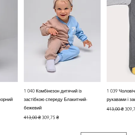
яд
Швидкий перегляд
Швид
1 040 Комбінезон дитячий із
1 039 Чолові
чорний
застібкою спереду Блакитний-
рукавами і з
бежевий
Звичайна цін
За р
413,00 ₴
309,
Звичайна ціна
За розпродажем
413,00 ₴
309,75 ₴