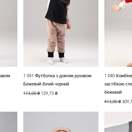
яд
Швидкий перегляд
Швид
кавом
1 041 Футболка з довгим рукавом
1 040 Комбіне
Бежевий-білий-чорний
застібкою сп
Звичайна ціна
За розпродажем
бежевий
173,00 ₴
129,75 ₴
Звичайна цін
За р
413,00 ₴
309,