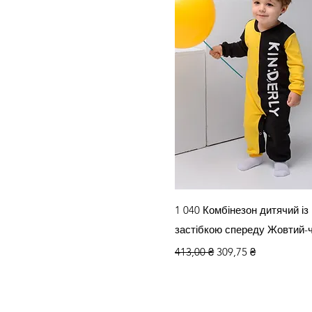
Швидкий перегл
1 040 Комбінезон дитячий із
застібкою спереду Жовтий-
Звичайна ціна
За розпродажем
413,00 ₴
309,75 ₴