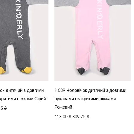
кий перегляд
Швидкий перегляд
чок дитячий з довгими
1 039 Чоловічок дитячий з довгими
акритими ніжками Сірий
рукавами і закритими ніжками
а
озпродажем
Рожевий
75 ₴
Звичайна ціна
За розпродажем
413,00 ₴
309,75 ₴