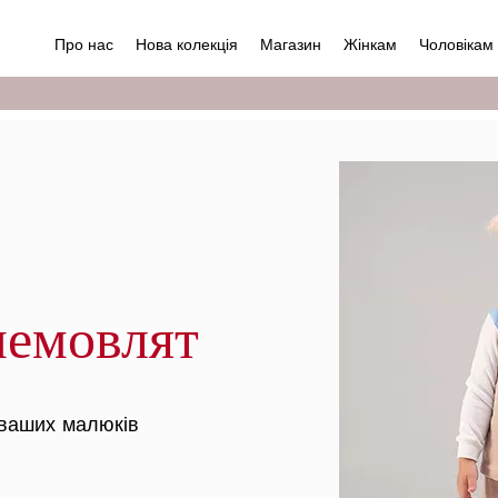
Про нас
Нова колекція
Магазин
Жінкам
Чоловікам
немовлят
 ваших малюків