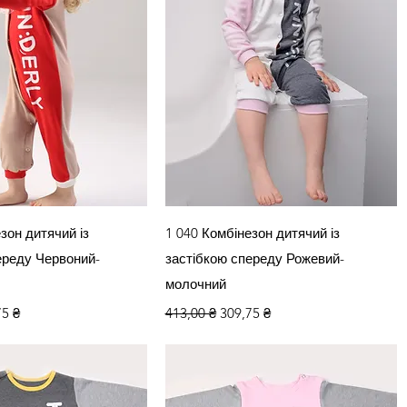
кий перегляд
Швидкий перегляд
зон дитячий із
1 040 Комбінезон дитячий із
ереду Червоний-
застібкою спереду Рожевий-
молочний
а
озпродажем
Звичайна ціна
За розпродажем
75 ₴
413,00 ₴
309,75 ₴