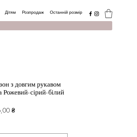
Дітям
Розпродаж
Останній розмір
зон з довгим рукавом
а Рожевий-сірий-білий
чайна
За
,00 ₴
розпродажем