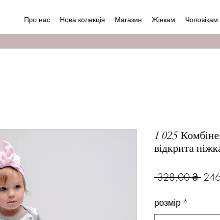
Про нас
Нова колекція
Магазин
Жінкам
Чоловікам
1 025 Комбіне
відкрита ніжк
Зви
 328,00 ₴ 
246
ціна
розмір
*