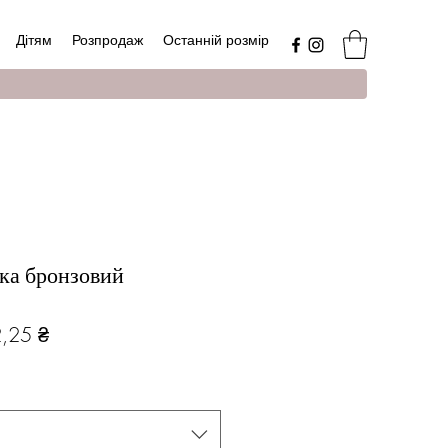
Дітям
Розпродаж
Останній розмір
ка бронзовий
чайна
За
,25 ₴
розпродажем