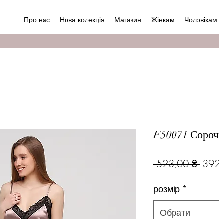
Про нас
Нова колекція
Магазин
Жінкам
Чоловікам
F50071 Сороч
Зви
 523,00 ₴ 
392
ціна
розмір
*
Обрати