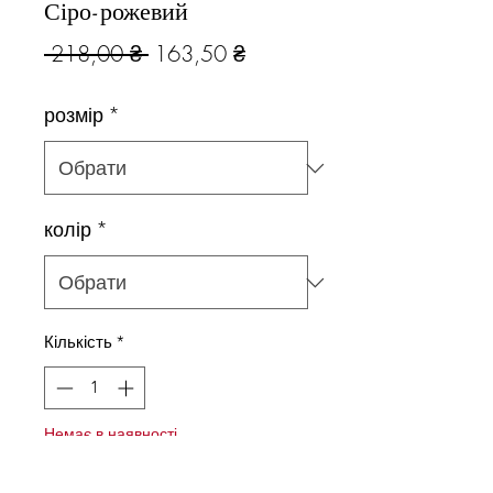
Сіро-рожевий
Звичайна
За
 218,00 ₴ 
163,50 ₴
ціна
розпродажем
розмір
*
колір
*
Кількість
*
Немає в наявності
Повідомити про наявність