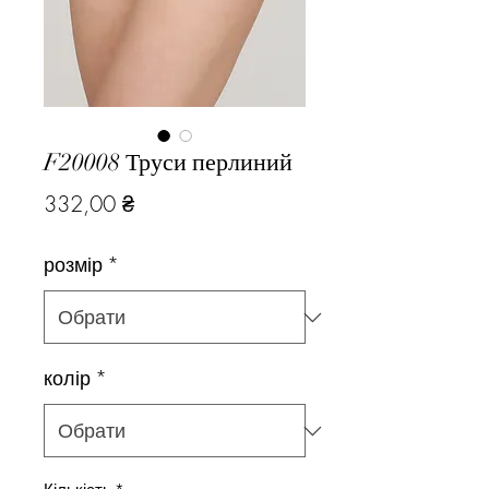
F20008 Труси перлиний
Ціна
332,00 ₴
розмір
*
колір
*