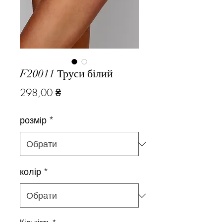
F20011 Труси білий
Ціна
298,00 ₴
розмір
*
колір
*