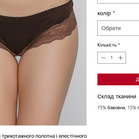
колір
*
Обрати
Кількість
*
Д
Склад тканини
75% бавовна, 15% 
з трикотажного полотна і елестічного