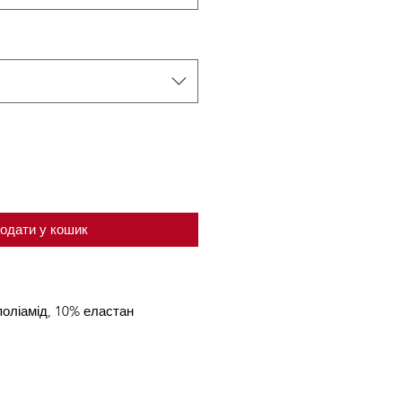
одати у кошик
поліамід, 10% еластан