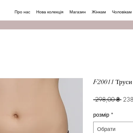
Про нас
Нова колекція
Магазин
Жінкам
Чоловікам
F20011 Труси
Зви
 298,00 ₴ 
238
ціна
розмір
*
Обрати