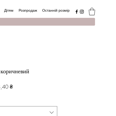
Дітям
Розпродаж
Останній розмір
 коричневий
чайна
За
,40 ₴
розпродажем