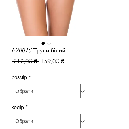
F20016 Труси білий
Звичайна
За
 212,00 ₴ 
159,00 ₴
ціна
розпродажем
розмір
*
колір
*