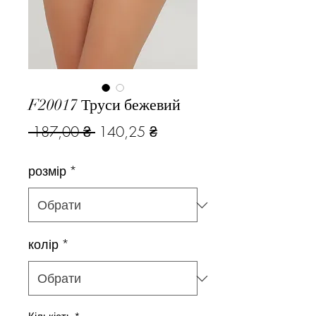
F20017 Труси бежевий
Звичайна
За
 187,00 ₴ 
140,25 ₴
ціна
розпродажем
розмір
*
колір
*