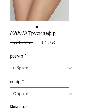
F20019 Труси зефір
Звичайна
За
 158,00 ₴ 
118,50 ₴
ціна
розпродажем
розмір
*
колір
*
Кількість
*