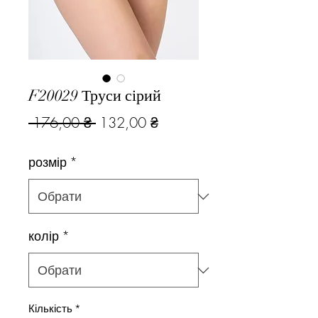
F20029 Труси сірий
Звичайна
За
 176,00 ₴ 
132,00 ₴
ціна
розпродажем
розмір
*
колір
*
Кількість
*