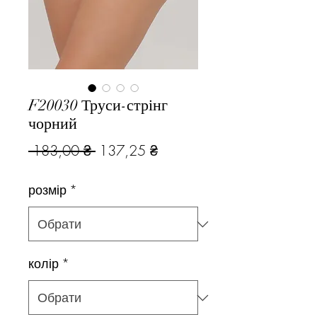
F20030 Труси-стрінг
чорний
Звичайна
За
 183,00 ₴ 
137,25 ₴
ціна
розпродажем
розмір
*
колір
*