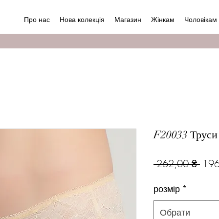
Про нас
Нова колекція
Магазин
Жінкам
Чоловікам
F20033 Труси
Зви
 262,00 ₴ 
196
ціна
розмір
*
Обрати