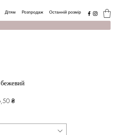
Дітям
Розпродаж
Останній розмір
 бежевий
чайна
За
,50 ₴
розпродажем