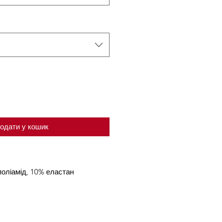
одати у кошик
поліамід, 10% еластан