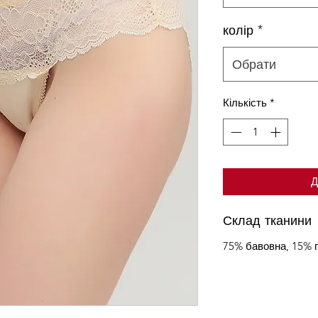
колір
*
Обрати
Кількість
*
Д
Склад тканини
75% бавовна, 15% 