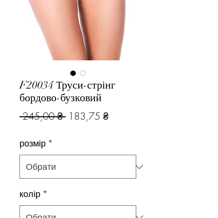
F20034 Труси-стрінг
бордово-бузковий
Звичайна
За
 245,00 ₴ 
183,75 ₴
ціна
розпродажем
розмір
*
колір
*