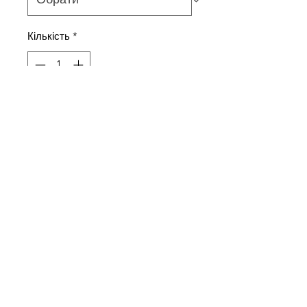
Кількість
*
Додати у кошик
Труси-стрінг з еластичного
бавовняного полотна з
еластичним мереживом
Склад тканини
75% бавовна, 15% поліамід, 10%
еластан
+380504414660