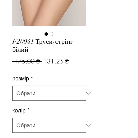
F20041 Труси-стрінг
білий
Звичайна
За
 175,00 ₴ 
131,25 ₴
ціна
розпродажем
розмір
*
колір
*