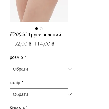
F20046 Труси зелений
Звичайна
За
 152,00 ₴ 
114,00 ₴
ціна
розпродажем
розмір
*
колір
*
Кількість
*