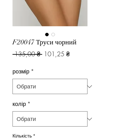
F20047 Труси чорний
Звичайна
За
 135,00 ₴ 
101,25 ₴
ціна
розпродажем
розмір
*
колір
*
Кількість
*