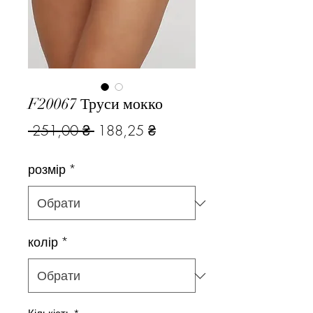
F20067 Труси мокко
Звичайна
За
 251,00 ₴ 
188,25 ₴
ціна
розпродажем
розмір
*
колір
*