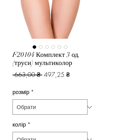
F20104 Комплект 3 од.
(труси) мультиколор
Звичайна
За
 663,00 ₴ 
497,25 ₴
ціна
розпродажем
розмір
*
колір
*