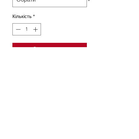
Кількість
*
Додати у кошик
Комплект з 3 х трусиків,
виконані з трикотажного
полотна і елестічного
мережива, колір трусиків може
відрізнятися від заявленого на
фото
Склад тканини
75% бавовна, 15% поліамід, 10%