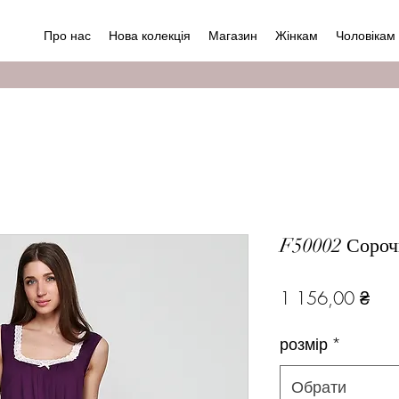
Про нас
Нова колекція
Магазин
Жінкам
Чоловікам
F50002 Сороч
Цін
1 156,00 ₴
розмір
*
Обрати