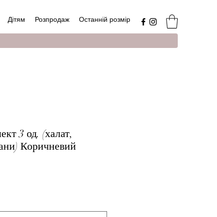
Дітям
Розпродаж
Останній розмір
кт 3 од. (халат,
тани) Коричневий
а