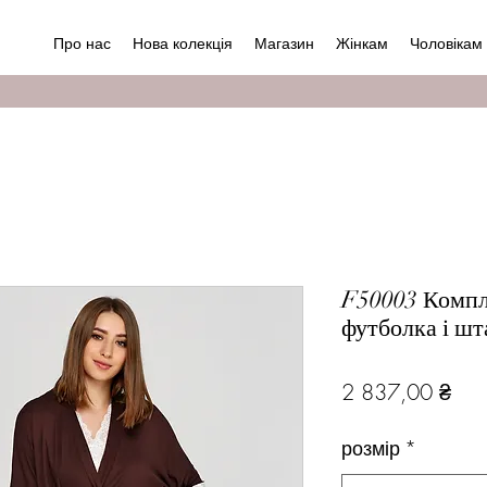
Про нас
Нова колекція
Магазин
Жінкам
Чоловікам
F50003 Компле
футболка і ш
Цін
2 837,00 ₴
розмір
*