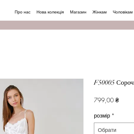
Про нас
Нова колекція
Магазин
Жінкам
Чоловікам
F50005 Сороч
Ціна
799,00 ₴
розмір
*
Обрати