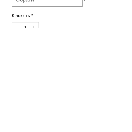
Кількість
*
Додати у кошик
Комплект - майка на тонких
бретелях та шорти.
Склад тканини
100% шовк сатин
+380504414660