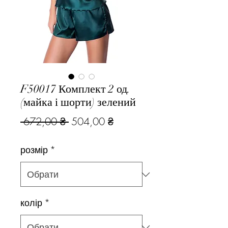
F50017 Комплект 2 од.
(майка і шорти) зелений
Звичайна
За
 672,00 ₴ 
504,00 ₴
ціна
розпродажем
розмір
*
колір
*