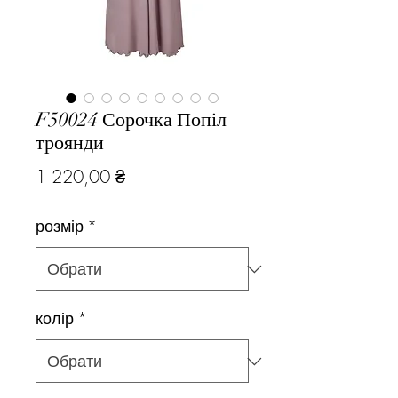
F50024 Сорочка Попіл
троянди
Ціна
1 220,00 ₴
розмір
*
колір
*