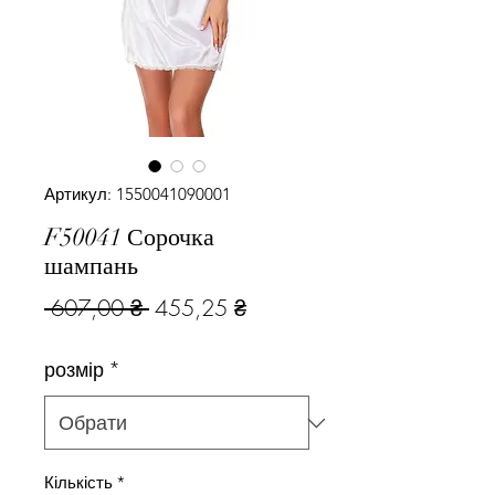
Артикул: 1550041090001
F50041 Сорочка
шампань
Звичайна
За
 607,00 ₴ 
455,25 ₴
ціна
розпродажем
розмір
*
Кількість
*