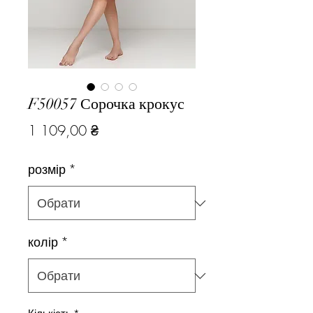
F50057 Сорочка крокус
Ціна
1 109,00 ₴
розмір
*
колір
*