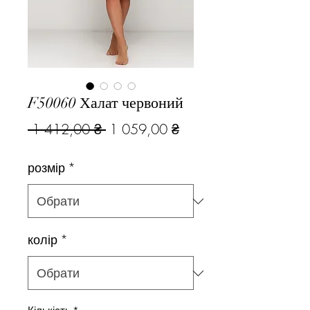
F50060 Халат червоний
Звичайна
За
 1 412,00 ₴ 
1 059,00 ₴
ціна
розпродажем
розмір
*
колір
*