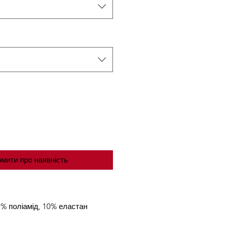
мити про наявність
% поліамід, 10% еластан