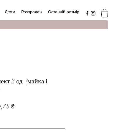
Дітям
Розпродаж
Останній розмір
кт 2 од. (майка і
р
чайна
За
,75 ₴
розпродажем