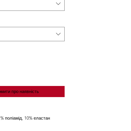
мити про наявність
% поліамід, 10% еластан