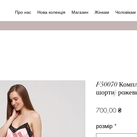
Про нас
Нова колекція
Магазин
Жінкам
Чоловікам
F50070 Компле
шорти) рожев
Ціна
700,00 ₴
розмір
*