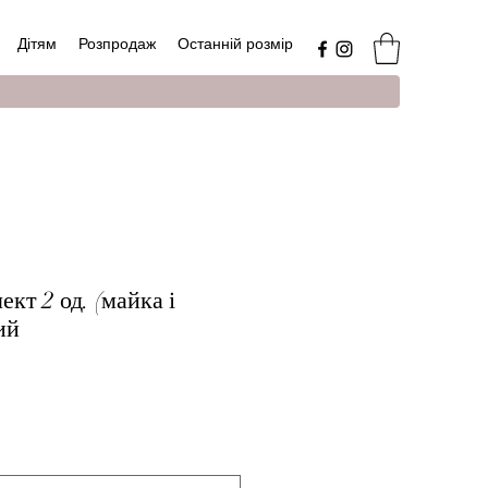
Дітям
Розпродаж
Останній розмір
кт 2 од. (майка і
ий