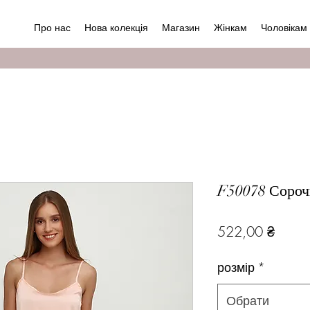
Про нас
Нова колекція
Магазин
Жінкам
Чоловікам
F50078 Сороч
Ціна
522,00 ₴
розмір
*
Обрати