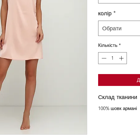
колір
*
Обрати
Кількість
*
Д
Склад тканини
100% шовк армані