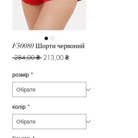
F50080 Шорти червоний
Звичайна
За
 284,00 ₴ 
213,00 ₴
ціна
розпродажем
розмір
*
колір
*