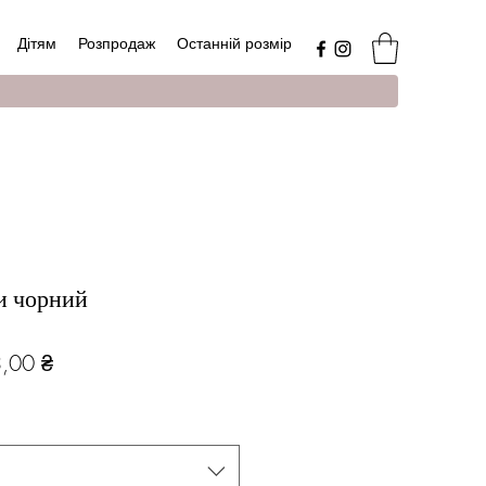
Дітям
Розпродаж
Останній розмір
и чорний
чайна
За
,00 ₴
розпродажем