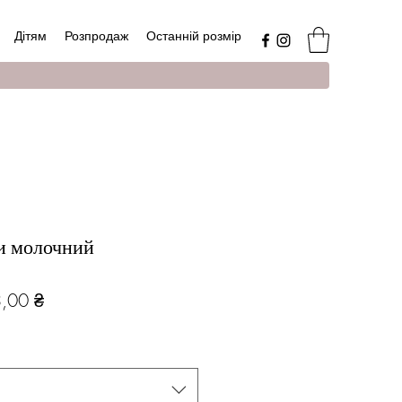
Дітям
Розпродаж
Останній розмір
и молочний
чайна
За
,00 ₴
розпродажем