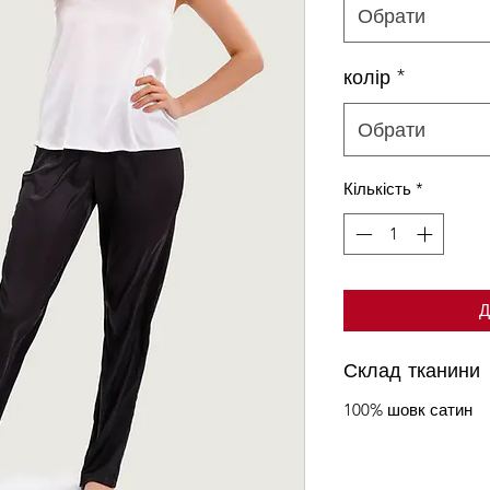
Обрати
колір
*
Обрати
Кількість
*
Д
Склад тканини
100% шовк сатин