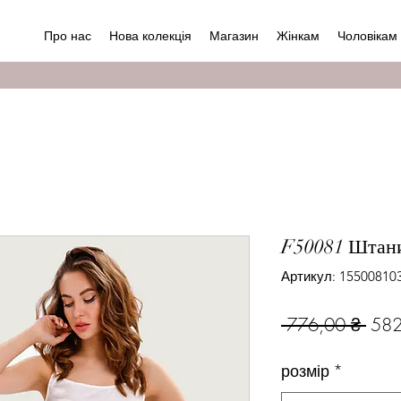
Про нас
Нова колекція
Магазин
Жінкам
Чоловікам
F50081 Штан
Артикул: 15500810
Зви
 776,00 ₴ 
582
ціна
розмір
*