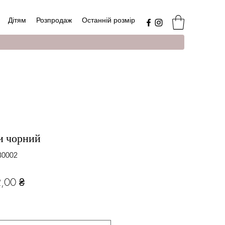
Дітям
Розпродаж
Останній розмір
и чорний
30002
чайна
За
,00 ₴
розпродажем