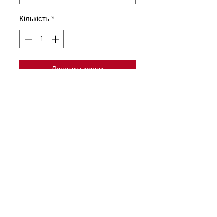
Кількість
*
Додати у кошик
Комплект майка та шорти з
шовку армані. Майка на
регульованих бретелях
оздоблена по низу
мереживом. Короткі шорти без
мережива
Склад тканини
75% шовк армані, 15 % поліамід,