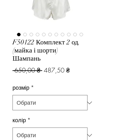
F50122 Комплект 2 од.
(майка і шорти)
Шампань
Звичайна
За
 650,00 ₴ 
487,50 ₴
ціна
розпродажем
розмір
*
колір
*