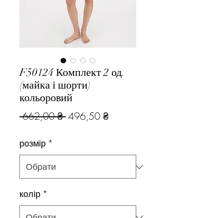
F50124 Комплект 2 од.
(майка і шорти)
кольоровий
Звичайна
За
 662,00 ₴ 
496,50 ₴
ціна
розпродажем
розмір
*
колір
*