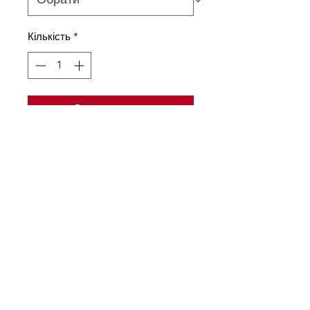
Кількість
*
Додати у кошик
Комплект майка та шорти з
сатину. Майка на
регульованих бретелях. Ліф
декорований вузьким
мереживом. Шорти по низу
декоровані мереживом
Склад тканини
100% поліестр