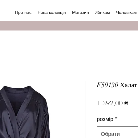
Про нас
Нова колекція
Магазин
Жінкам
Чоловікам
F50130 Халат
Цін
1 392,00 ₴
розмір
*
Обрати