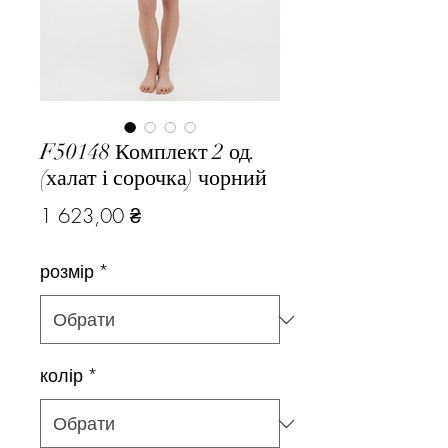
F50148 Комплект 2 од.
(халат і сорочка) чорний
Ціна
1 623,00 ₴
розмір
*
колір
*