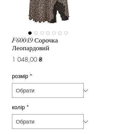
F60049 Сорочка
Леопардовий
Ціна
1 048,00 ₴
розмір
*
колір
*