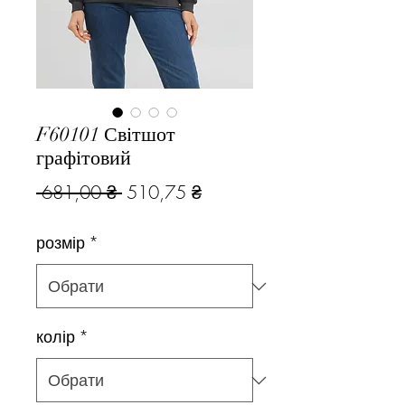
F60101 Світшот
графітовий
Звичайна
За
 681,00 ₴ 
510,75 ₴
ціна
розпродажем
розмір
*
колір
*