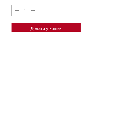
Додати у кошик
Футболка жіноча з коротким
рукавом вільного сілуету. Під
ліфом футболка оздоблена
куліскою та тасьмою для
регулювання об'єму
футболки.
Склад тканини
95% бавовна, 5% еластан