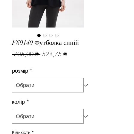
F60140 Футболка синій
Звичайна
За
 705,00 ₴ 
528,75 ₴
ціна
розпродажем
розмір
*
колір
*
Кількість
*